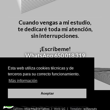
Cuando vengas a mi estudio,
te dedicaré toda mi atención,
sin interrupciones.
¡Escríbeme!
WhatsApp 650 018 319
Esta web utiliza cookies técnicas y de
terceros para su correcto funcionamiento.
Más información
Aceptar
© 2026
Tattoos :
Moa Madrid Tattoo
| Web :
LC
| Template :
w3layouts