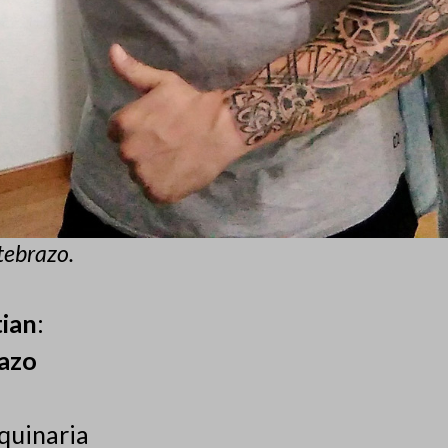
tebrazo.
tian
:
azo
quinaria