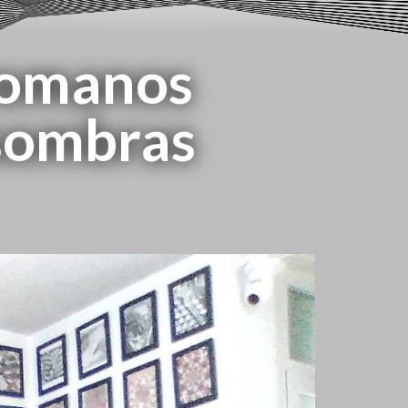
 romanos
 sombras